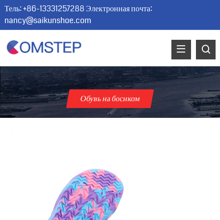
Тель: +86-13331257288 Электронная почта:
nancy@saikunshoe.com
Обувь на босиком