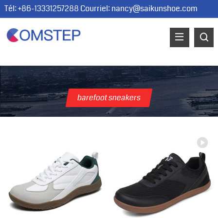
Tél: +86-13331257288 Courriel:
nancy@saikunshoe.com
barefoot sneakers