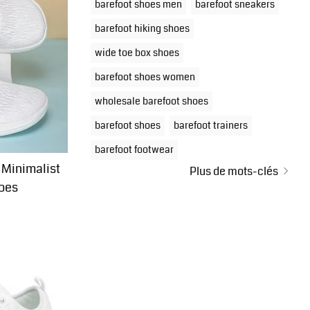
barefoot shoes men
barefoot sneakers
barefoot hiking shoes
wide toe box shoes
barefoot shoes women
wholesale barefoot shoes
barefoot shoes
barefoot trainers
barefoot footwear
 Minimalist
Plus de mots-clés
oes