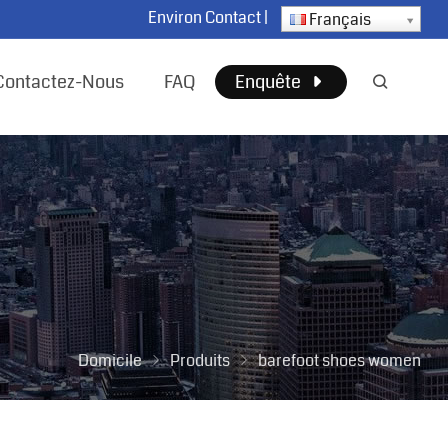
Environ
Contact
|
Français
Contactez-Nous
FAQ
Enquête
Domicile
Produits
barefoot shoes women