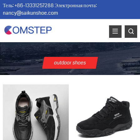
Тель: +86-13331257288 Электронная почта:
nancy@saikunshoe.com
outdoor shoes