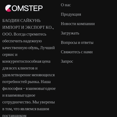
О нас
Продукция
БАОДИН САЙКУНЬ
Новости компании
ИМПОРТ И ЭКСПОРТ КО.,
Загружать
ООО. Всегда стремитесь
обеспечить надежную
Вопросы и ответы
качественную обувь, Лучший
Свяжитесь с нами
сервис и
конкурентоспособная цена
Запрос
для всех клиентов и
удовлетворение меняющихся
потребностей рынка. Наша
философия – взаимовыгодное
и взаимовыгодное
сотрудничество. Мы уверены
в том, что являемся вашим
поставщиком