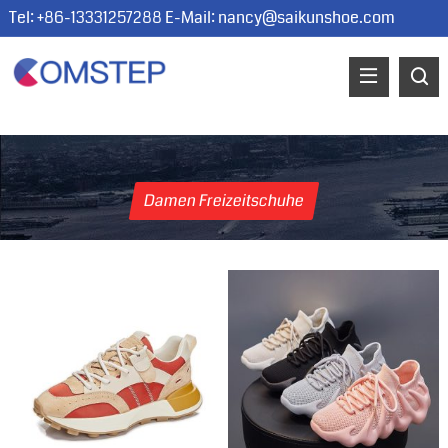
Tel: +86-13331257288 E-Mail:
nancy@saikunshoe.com
Damen Freizeitschuhe